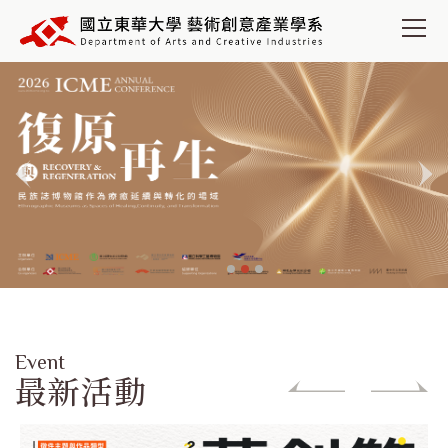
跳
到
主
要
內
容
區
Event
最新活動