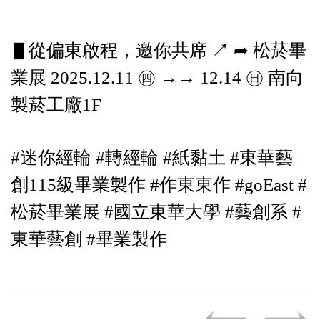
▋從偏東啟程，邀你共席 ↗︎ ➦ 松菸畢
業展 2025.12.11 ㊃ →→ 12.14 ㊐ 南向
製菸工廠1F
#迷你經輪 #轉經輪 #紙黏土 #東華藝
創115級畢業製作 #作東東作 #goEast #
松菸畢業展 #國立東華大學 #藝創系 #
東華藝創 #畢業製作