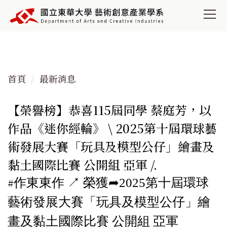
跳
到
主
要
內
容
首頁
最新消息
區
【榮譽榜】恭喜115屆同學 蔡庭芳，以
作品《迷你經輪》 \ 2025第十屆環球藝
術發展大賽「玩具及模型公仔」繪畫及
黏土國際比賽 公開組 亞軍 /.
作東東作 ↗︎ 榮獲➦2025第十屆環球
#
藝術發展大賽「玩具及模型公仔」繪
畫及黏土國際比賽 公開組 亞軍