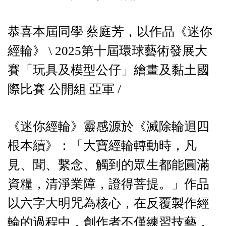
恭喜本屆同學 蔡庭芳，以作品《迷你
經輪》 \ 2025第十屆環球藝術發展大
賽「玩具及模型公仔」繪畫及黏土國
際比賽 公開組 亞軍 /
《迷你經輪》靈感源於《滅除輪迴四
根本續》：「大寶經輪轉動時，凡
見、聞、繫念、觸到的眾生都能圓滿
資糧，清淨業障，證得菩提。」作品
以六字大明咒為核心，在反覆製作經
輪的過程中，創作者不僅練習技藝，