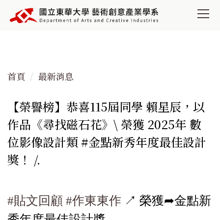
跳
到
主
要
內
容
首頁
最新消息
區
【榮譽榜】恭喜115屆同學 賴星辰，以
作品《尋找磁石花》\ 榮獲 2025年 數
位影像設計類 #金點新秀年度最佳設計
獎！ /.
#貼文回顧
#作東東作
↗︎ 榮獲➦金點新
秀年度最佳設計獎