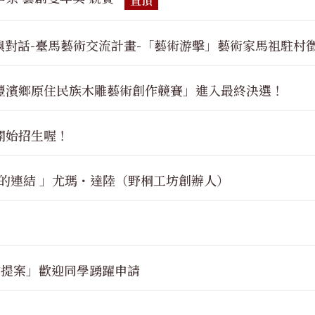
嶼對話-臺馬藝術交流計畫-「藝術游擊」藝術家馬祖駐村
縣豐濱鄉原住民族木雕藝術創作競賽」進入最終決選！
」開始招生喔！
未來的連結 」尤瑪・達陸（野桐工坊創辦人）
合作提案」歡迎同學踴躍申請