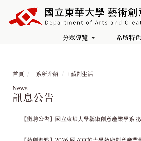
跳
到
主
要
分眾導覽
系所特
內
容
區
首頁
+系所介紹
+藝創生活
News
訊息公告
【徵聘公告】國立東華大學藝術創意產業學系 徴
【藝創聚點】2026 國立東華大學藝術創意產業