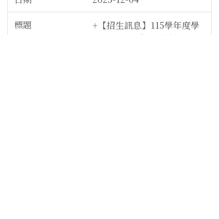
+【招生訊息】115學年度學
士班特殊選才 《 藝創系招生
專區 》
2025-12-04
+【老師跟妳/你說】2024國
立東華大學藝術創意產業學
系-系所線上說明(主講：郭
令權教授)字幕版.
2025-11-28
+【招生訊息】114學年度藝