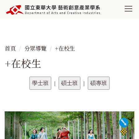
跳
到
主
要
內
容
首頁
分眾導覽
+在校生
區
+在校生
|
|