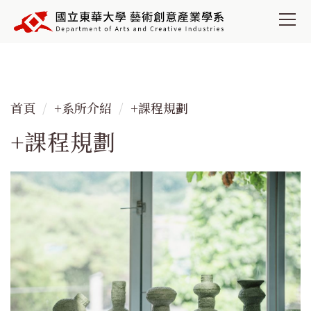
跳
到
主
要
內
容
首頁
+系所介紹
+課程規劃
區
+課程規劃