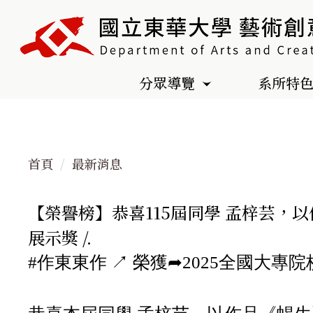
跳
到
主
要
分眾導覽
系所特
內
容
區
首頁
最新消息
【榮譽榜】恭喜115屆同學 孟梓芸，以
展示獎 /.
#作東東作 ↗︎ 榮獲➦2025全國大