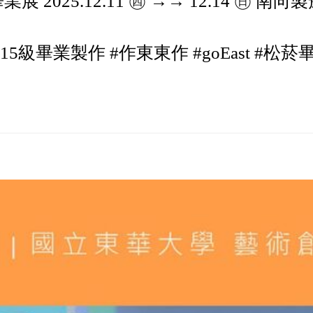
2025.12.11 ㊃ →→ 12.14 ㊐ 南向
15級畢業製作 #作東東作 #goEast #松