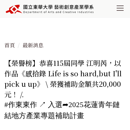
跳
到
主
要
內
容
首頁
最新消息
區
【榮譽榜】恭喜115屆同學 江明芮，以
作品《感拾錄 Life is so hard,but I'll
pick u up》 \ 榮獲補助金額共20,000
元！ /.
#作東東作 ↗︎ 入選➦2025花蓮青年鏈
結地方產業專題補助計畫