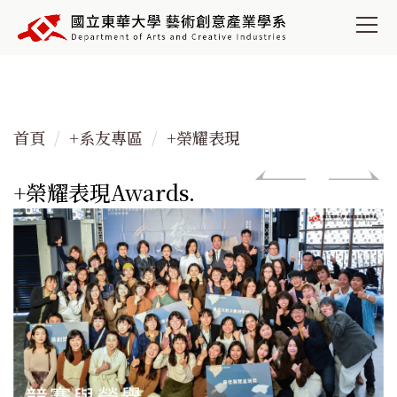
跳
到
主
要
內
容
首頁
+系友專區
+榮耀表現
區
+榮耀表現Awards.