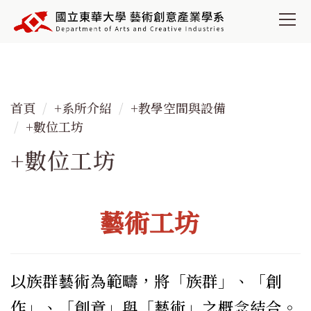
跳
到
主
要
內
容
首頁
+系所介紹
+教學空間與設備
區
+數位工坊
+數位工坊
藝術工坊
以族群藝術為範疇，將「族群」、「創
作」、「創意」與「藝術」之概念結合。