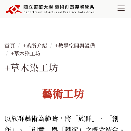
跳
到
主
要
內
容
首頁
+系所介紹
+教學空間與設備
區
+草木染工坊
+草木染工坊
藝術工坊
以族群藝術為範疇，將「族群」、「創
作」、「創意」與「藝術」之概念結合。