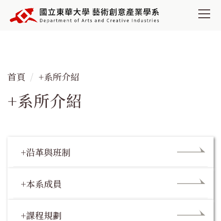
跳
到
主
要
內
容
首頁
+系所介紹
區
+系所介紹
+沿革與班制
+本系成員
+課程規劃