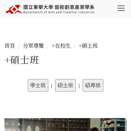
跳
到
主
要
內
容
首頁
分眾導覽
+在校生
+碩士班
區
+碩士班
|
|