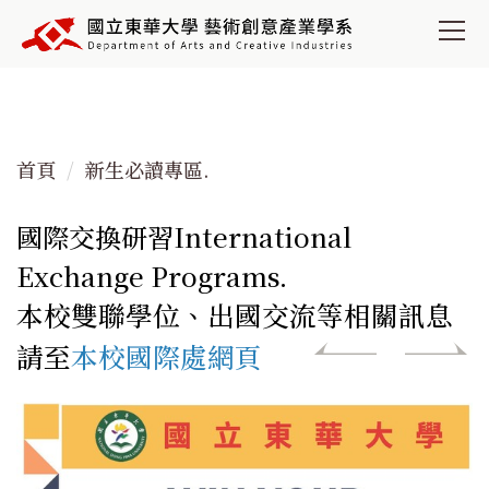
跳
到
主
要
內
容
首頁
新生必讀專區.
區
國際交換研習International
Exchange Programs.
本校雙聯學位、出國交流等相關訊息
請至
本校國際處網頁