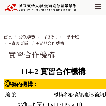
跳
到
主
要
內
容
首頁
分眾導覽
+在校生
+學士班
區
+實習專區.
+實習合作機構
+實習合作機構
114-2 實習合作機構
◎
縣內機構：
編 號
機構名稱/資訊連結/簽約
1
北角工作室
(115.1.1~116.12.31)