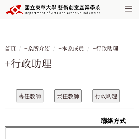
跳
到
主
要
內
容
首頁
+系所介紹
+本系成員
+行政助理
區
+行政助理
|
|
聯絡方式