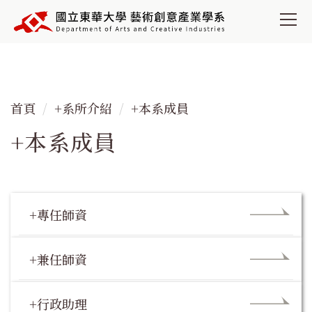
跳
到
主
要
內
容
首頁
+系所介紹
+本系成員
區
+本系成員
+專任師資
+兼任師資
+行政助理