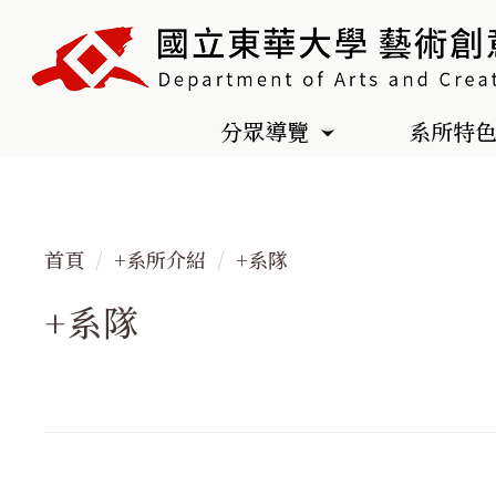
跳
到
主
要
分眾導覽
系所特
內
容
區
首頁
+系所介紹
+系隊
+系隊