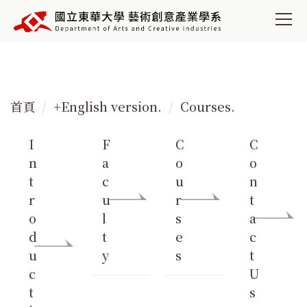
跳
到
主
要
內
容
首頁
+English version.
Courses.
區
I
F
C
C
n
a
o
o
t
c
u
n
r
u
r
t
o
l
s
a
d
t
e
c
u
y
s
t
c
U
t
s