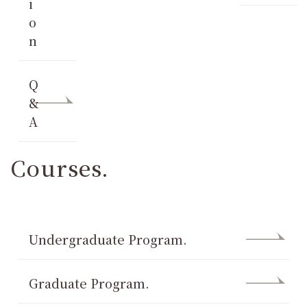
i
o
n
Q
&
A
Courses.
Undergraduate Program.
Graduate Program.