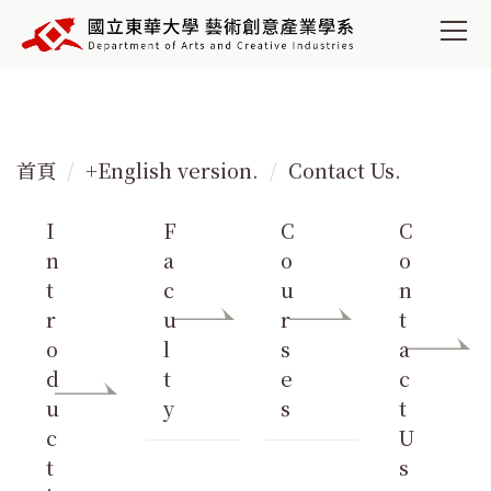
跳
到
主
要
內
容
首頁
+English version.
Contact Us.
區
I
F
C
C
n
a
o
o
t
c
u
n
r
u
r
t
o
l
s
a
d
t
e
c
u
y
s
t
c
U
t
s