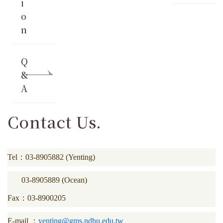
i
o
n
Q
&
A
Contact Us.
Tel：03-8905882 (Yenting)
03-8905889 (Ocean)
Fax：03-8900205
E-mail ：
yenting@gms.ndhu.edu.tw