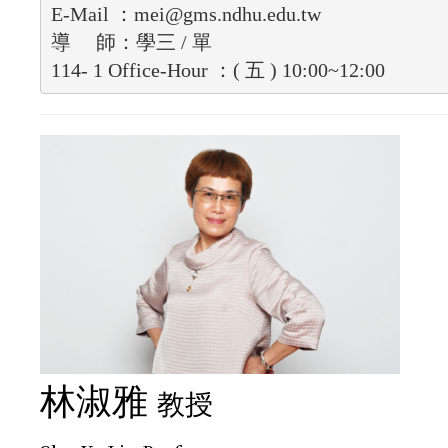
E-Mail ：
mei@gms.ndhu.edu.tw
114- 1 Office-Hour ：( 五 ) 10:00~12:00
林淑雅
教授