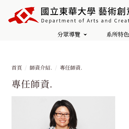
跳
到
主
要
分眾導覽
系所特
內
容
區
首頁
師資介紹.
專任師資.
專任師資.