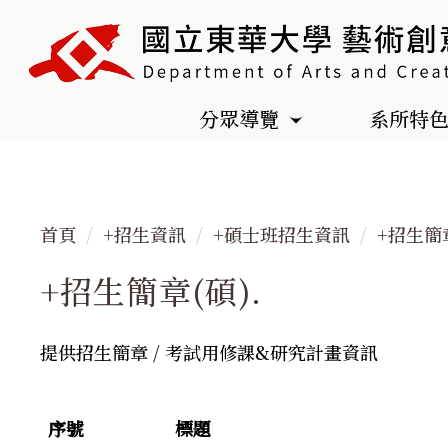
跳
到
主
要
分眾導覽
系所特
內
容
區
首頁
+招生資訊
+碩士班招生資訊
+招生簡章
+招生簡章(碩).
提供招生簡章 / 考試用修課&研究計畫資訊
序號
標題