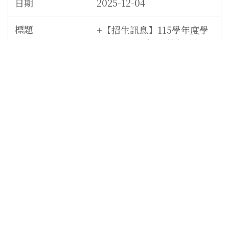
2025-12-04
+【招生訊息】115學年度學
士班特殊選才 《 藝創系招生
專區 》
2025-12-04
+【老師跟妳/你說】2024國
立東華大學藝術創意產業學
系-系所線上說明(主講：郭
令權教授)字幕版.
2025-11-28
+【招生訊息】114學年度藝