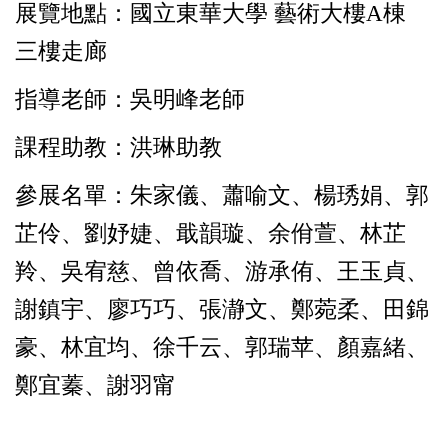
展覽地點：國立東華大學 藝術大樓A棟
三樓走廊
指導老師：吳明峰老師
課程助教：洪琳助教
參展名單：朱家儀、蕭喻文、楊琇娟、郭
芷伶、劉妤婕、戢韻璇、余佾萱、林芷
羚、吳宥慈、曾依喬、游承侑、王玉貞、
謝鎮宇、廖巧巧、張瀞文、鄭菀柔、田錦
豪、林宜均、徐千云、郭瑞苹、顏嘉緒、
鄭宜蓁、謝羽甯