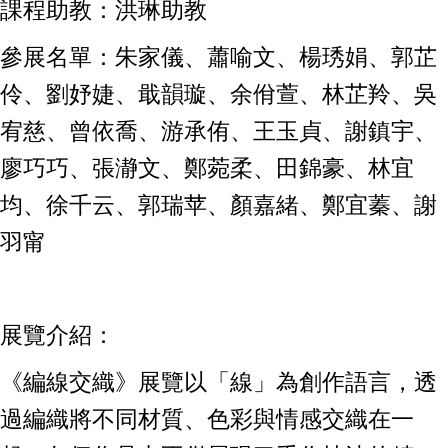
課程助教：洪琳助教
參展名單：朱家儀、蕭喻文、楊琇娟、郭芷
伶、劉妤婕、戢韻璇、余佾萱、林芷羚、吳
宥慈、曾依喬、游承侑、王玉貞、謝鎮宇、
廖巧巧、張瀞文、鄭菀柔、田錦豪、林宜
均、徐千云、郭瑞苹、顏嘉緒、鄭宜蓁、謝
羽甯
展覽介紹：
《編線交織》展覽以「線」為創作語言，透
過編織將不同材質、色彩與情感交織在一