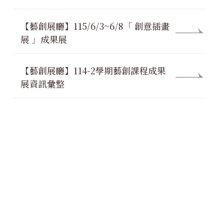
【藝創展廳】115/6/3~6/8「 創意插畫
展 」成果展
【藝創展廳】114-2學期藝創課程成果
展資訊彙整
【藝創展廳】115/4/27-4/30本系碩士
班暨碩士在職專班研究生聯展「朕和每
位!👍 」
【藝創展廳】115/4/16-21本系碩專班
鄧雨青創作個展「萬縷繁複」
【藝創展廳】115/4/16-21本系碩專班