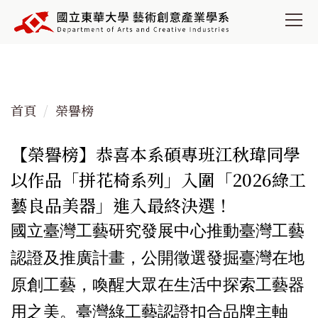
跳
到
主
要
內
容
首頁
榮譽榜
區
【榮譽榜】恭喜本系碩專班江秋瑋同學
以作品「拼花椅系列」入圍「2026綠工
藝良品美器」進入最終決選！
國立臺灣工藝研究發展中心推動臺灣工藝
認證及推廣計畫，公開徵選發掘臺灣在地
原創工藝，喚醒大眾在生活中探索工藝器
用之美。臺灣綠工藝認證扣合品牌主軸