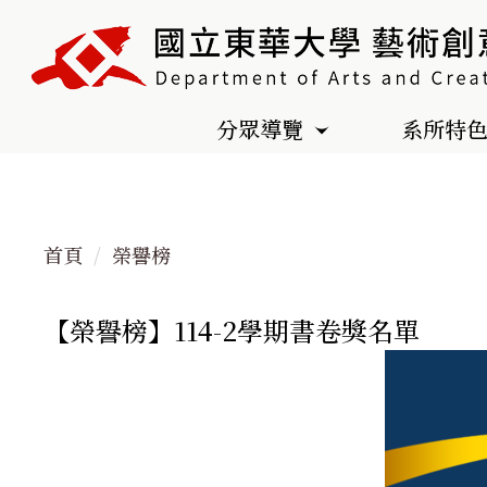
跳
到
主
要
分眾導覽
系所特
內
容
區
首頁
榮譽榜
【榮譽榜】114-2學期書卷獎名單