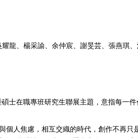
吳耀龍、楊采諭、余仲宸、謝旻芸、張燕琪
暨碩士在職專班研究生聯展主題，意指每一件
在全球動盪與個人焦慮，相互交織的時代，創作不