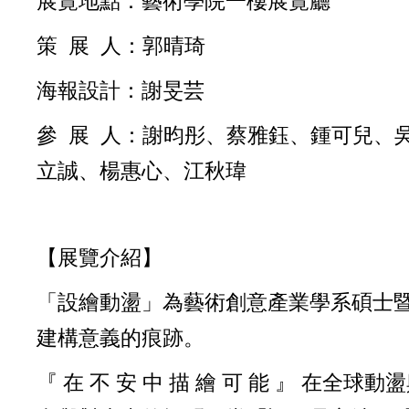
展覽地點：藝術學院一樓展覽廳
策 展 人：郭晴琦
海
報設計：謝旻芸
參 展 人：謝昀彤、蔡雅鈺、鍾可兒、
立誠、楊惠心、江秋瑋
【展覽介紹】
「設繪動盪」為藝術創意產業學系碩士
建構意義的痕跡。
『 在 不 安 中 描 繪 可 能 』 