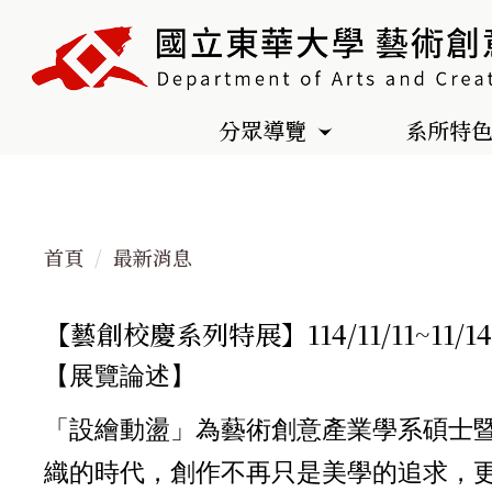
跳
到
主
要
分眾導覽
系所特
內
容
區
首頁
最新消息
【藝創校慶系列特展】114/11/11~
【展覽論述】
「設繪動盪」為藝術創意產業學系碩士
織的時代，創作不再只是美學的追求，