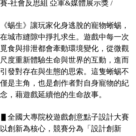
賽-社會反思組 亞軍&媒體展示獎 /
《蜴生》讓玩家化身逃脫的寵物蜥蜴，
在城市縫隙中掙扎求生。遊戲中每一次
覓食與排泄都會牽動環境變化，從微觀
尺度重新體驗生命與世界的互動，進而
引發對存在與生態的思索。這隻蜥蜴不
僅是主角，也是創作者對自身寵物的紀
念，藉遊戲延續他的生命故事。
▋全國大專院校遊戲創意點子設計大賽
以創新為核心，競賽分為「設計創新