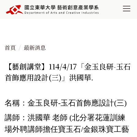
跳
到
主
要
內
容
首頁
最新消息
區
【藝創講堂】114/4/17「金玉良研-玉石
首飾應用設計(三)」洪國華.
名稱：金玉良研-玉石首飾應設計(三)
講師：洪國華 老師 (北分署花蓮訓練
場外聘講師擔任寶玉石/金銀珠寶工藝