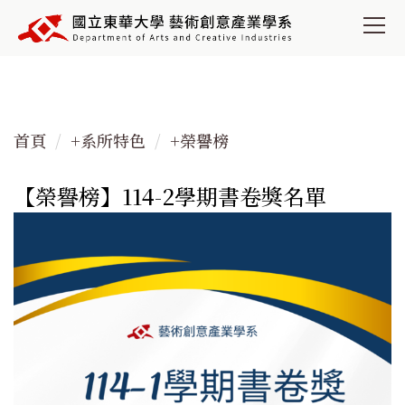
跳
到
主
要
內
容
首頁
+系所特色
+榮譽榜
區
【榮譽榜】114-2學期書卷獎名單