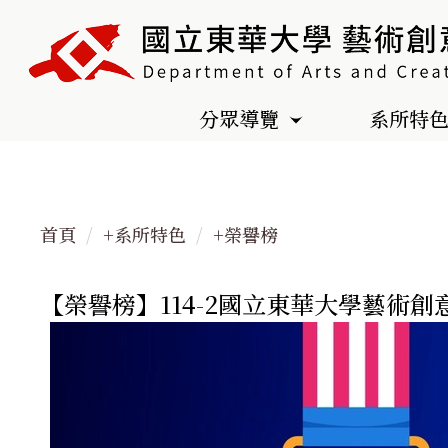
跳
到
主
要
分眾導覽
系所特
內
容
區
首頁
+系所特色
+榮譽榜
【榮譽榜】114-2國立東華大學藝術