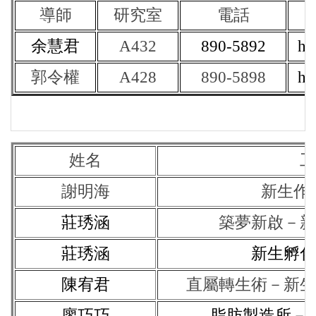
導師
研究室
電話
余慧君
A432
890-5892
hcy
郭令權
A428
890-5898
hou
姓名
工
謝明海
新生作
莊琇涵
築夢新啟－新
莊琇涵
新生孵化
陳宥君
直屬轉生術－新生
廖巧巧
脂肪製造所－