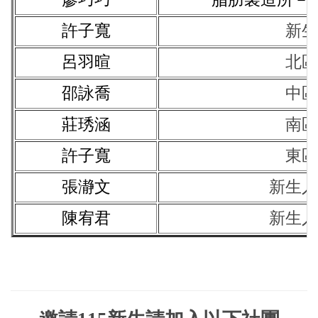
許子寬
新生
呂羽暄
北區
邵詠喬
中區
莊琇涵
南區
許子寬
東區
張瀞文
新生入
陳宥君
新生入