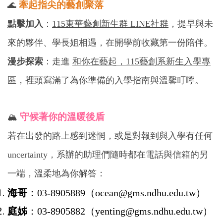
牽起指尖的藝創聚落
🌊
點擊加入
：
115東華藝創新生群 LINE社群
，提早與未
來的夥伴、學長姐相遇，在開學前收藏第一份陪伴。
漫步探索
：走進
和你在藝起，115藝創系新生入學專
區
，裡頭寫滿了為你準備的入學指南與溫馨叮嚀。
守候著你的溫暖後盾
🏔️
若在出發的路上感到迷惘，或是對報到與入學有任何
uncertainty，系辦的助理們隨時都在電話與信箱的另
一端，溫柔地為你解答：
海哥
：03-8905889（ocean@gms.ndhu.edu.tw）
庭姊
：03-8905882（yenting@gms.ndhu.edu.tw）