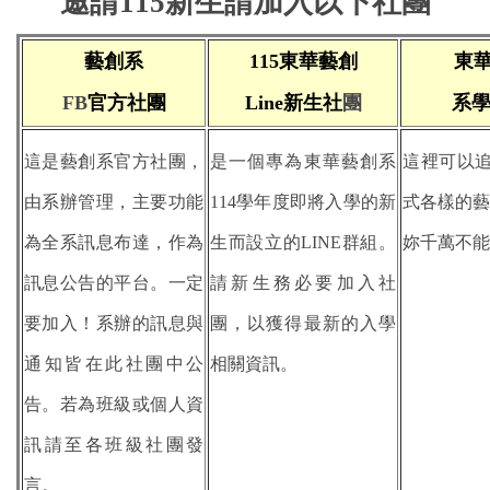
邀請115新生請加入以下社團
藝創系
115東華
藝創
東
FB
官方社團
Line新生社
團
系
這是藝創系官方社團，
是一個專為東華藝創系
這
裡可以
由系辦管理，主要功能
114學年度即將入學的新
式各樣的藝
為全系訊息布達，作為
生而設立的LINE群組。
妳千萬不能
訊息公告的平台。一定
請新生務必要加入社
要加入！系辦的訊息與
團，以獲得最新的入學
通知皆在此社團中公
相關資訊。
告。若為班級或個人資
訊請至各班級社團發
言。