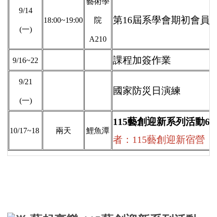
藝術學
9/14
第16屆系學會期初會員
18:00~19:00
院
(一)
A210
課程加簽作業
9/16~22
9/21
國家防災日演練
(一)
115藝創迎新系列活動6
10/17~18
兩天
鯉魚潭
者：115藝創迎新宿營