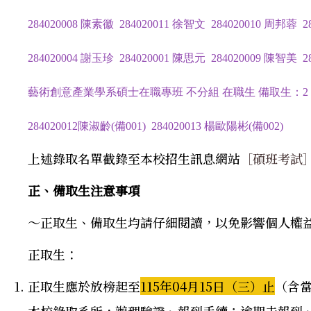
284020008 陳素徽 284020011 徐智文 284020010 周邦蓉 2
284020004 謝玉珍 284020001 陳思元 284020009 陳智美 2
藝術創意產業學系碩士在職專班 不分組 在職生 備取生：2
284020012
陳淑齡(備001) 284020013 楊歐陽彬(備002)
上述錄取名單截錄至本校招生訊息網站
［碩班考試
正、備取生注意事項
～正取生、備取生均請仔細閱讀，以免影響個人權
正取生：
正取生應於放榜起至
115年04月15日（三）止
（含