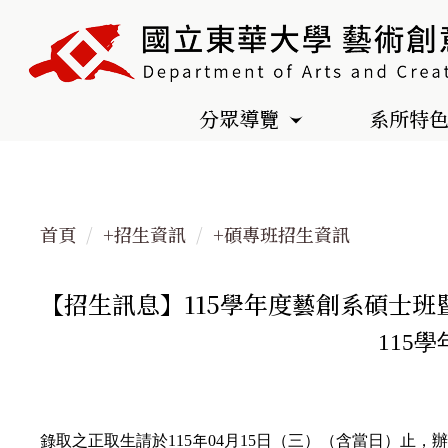
跳
到
主
要
分眾導覽
系所特
內
容
區
首頁
+招生資訊
+碩專班招生資訊
【招生訊息】115學年度藝創系碩士班
115
錄取之正取生請於115年04月15日（三）（含當日）止