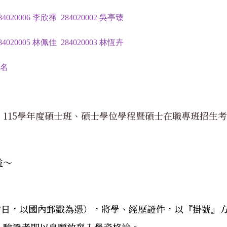
84020006 李欣霈 284020002 吳亭臻
84020005 林佩佳 284020003 林恆卉
 名
］115學年度碩士班、碩士學位學程暨碩士在職專班招生
益～
當日，以國內郵戳為憑），將學、經歷證件，以『掛號』