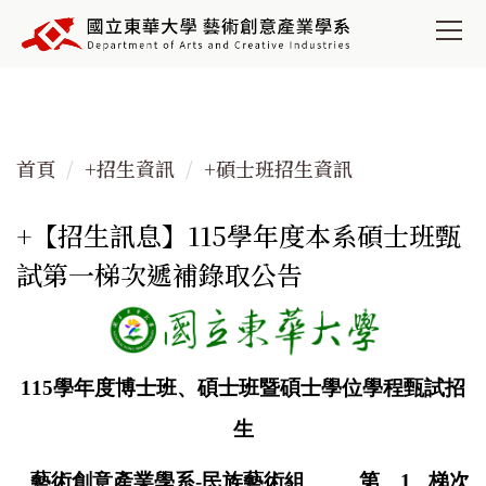
跳
到
主
要
內
容
首頁
+招生資訊
+碩士班招生資訊
區
+【招生訊息】115學年度本系碩士班甄
試第一梯次遞補錄取公告
115
學年度博士班、碩士班暨碩士學位學程甄試招
生
藝術創意產業學系
-
民族藝術組
第
1
梯次