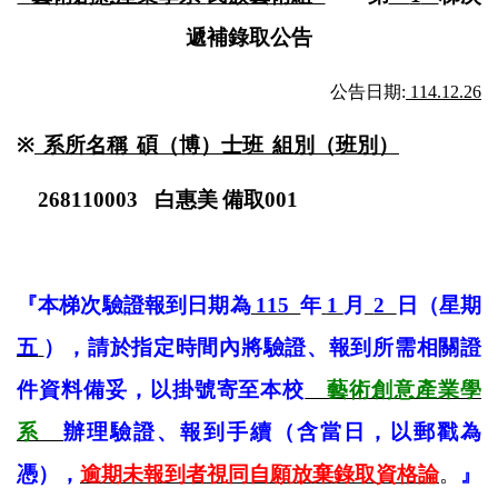
遞補錄取公告
公告日期
:
114.12.26
※
系所名稱
碩（博）士班
組別（班別）
268110003
白惠美
備取
001
『本梯次驗證報到日期為
115
年
1
月
2
日（星期
五
），請於指定時間內將驗證、報到所需相關證
件資料備妥，以掛號寄至本校
藝術創意產業學
系
辦理驗證、報到手續（含當日，以郵戳為
憑），
逾期未報到者視同自願放棄錄取資格論
。
』