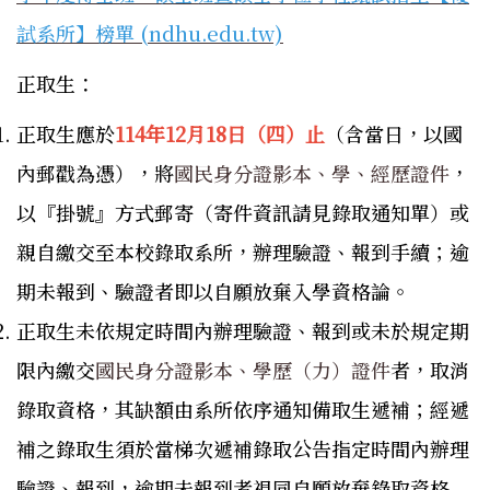
試系所】榜單 (ndhu.edu.tw)
正取生：
正取生應於
114年12月18日（四）止
（含當日，以國
內郵戳為憑），將
國民身分證影本、學、經歷證件
，
以『掛號』方式郵寄（寄件資訊請見錄取通知單）或
親自繳交至本校錄取系所，辦理驗證、報到手續；逾
期未報到、驗證者即以自願放棄入學資格論。
正取生未依規定時間內辦理驗證、報到或未於規定期
限內繳交
國民身分證影本、學歷（力）證件
者，取消
錄取資格，其缺額由系所依序通知備取生遞補；經遞
補之錄取生須於當梯次遞補錄取公告指定時間內辦理
驗證、報到，逾期未報到者視同自願放棄錄取資格