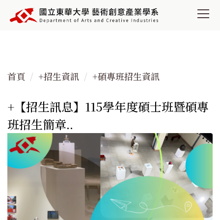
跳
到
主
要
內
容
首頁
+招生資訊
+碩專班招生資訊
區
+【招生訊息】115學年度碩士班暨碩專
班招生簡章..