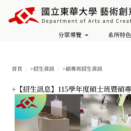
跳
到
主
要
分眾導覽
系所特
內
容
區
首頁
+招生資訊
+碩專班招生資訊
+【招生訊息】115學年度碩士班暨碩