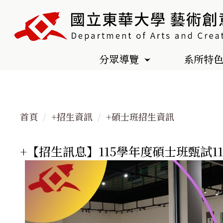
跳
到
主
要
分眾導覽
系所特
內
容
區
首頁
+招生資訊
+碩士班招生資訊
+【招生訊息】115學年度碩士班甄試11