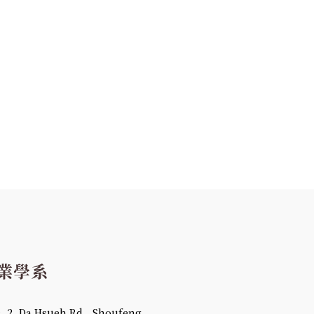
 Da Hsueh Rd., Shoufeng,