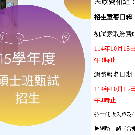
民族藝術組：
招生重要日程
初試索取繳費
114
年
10
月
15
午
3
時止
網路報名日期
114
年
10
月
15
午
4
時止
◎中低收入戶及
▶網路申請（含