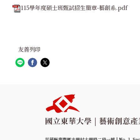
115學年度碩士班甄試招生簡章-藝創系.pdf
友善列印
花蓮縣壽豐鄉志學村大學路二段一號 | No. 1, Sec. 2,