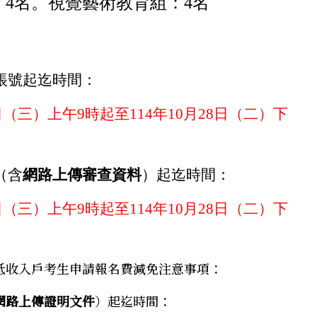
4
名。視覺藝術教育組：4
名
帳號起迄時間：
日
（三）上午
9
時起至
114
年
10
月
28
日
（二）下
（含
網路上傳審查資料
）起迄時間：
日
（三）上午
9
時起至
114
年
10
月
28
日
（二）下
低收入戶考生申請報名費減免注意事項：
網路上傳證明文件
）起迄時間：