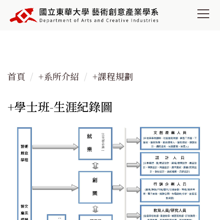
跳
到
主
要
內
容
首頁
+系所介紹
+課程規劃
區
+學士班-生涯紀錄圖