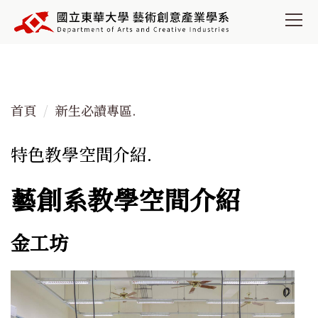
跳
到
主
要
內
容
首頁
新生必讀專區.
區
特色教學空間介紹.
藝創系教學空間介紹
金工坊