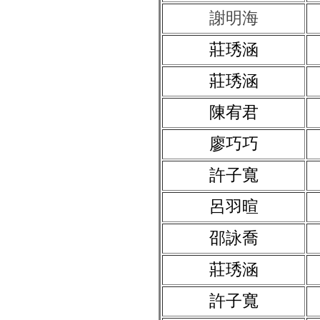
謝明海
莊琇涵
莊琇涵
陳宥君
廖巧巧
許子寬
呂羽暄
邵詠喬
莊琇涵
許子寬