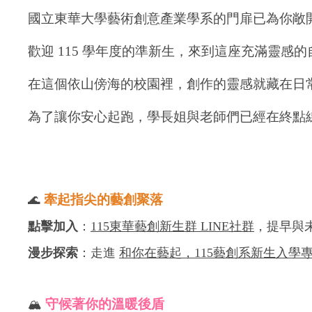
國立東華大學藝術創意產業學系的門扉已為你敞
歡迎 115 學年度的準新生，來到這座充滿靈感
在這個依山傍海的校園裡，創作的靈感就藏在日
為了讓你安心起跑，學長姐與老師們已經在終點
牽起指尖的藝創聚落
🌊
點擊加入
：
115東華藝創新生群 LINE社群
，提早與
漫步探索
：走進
和你在藝起，115藝創系新生入學
守候著你的溫暖後盾
🏔️