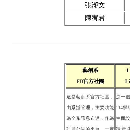
張瀞文
陳宥君
藝創系
1
FB
官方社團
L
這是藝創系官方社團，
是一
由系辦管理，主要功能
114
為全系訊息布達，作為
生而設
訊息公告的平台。一定
請新