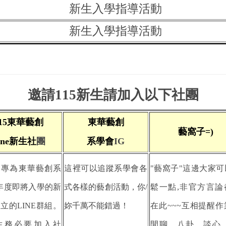
新生入學指導活動
新生入學指導活動
邀請115新生請加入以下社團
15東華
藝創
東華藝創
藝窩子=)
ine新生社
團
系學會
IG
個專為東華藝創系
這
裡可以追蹤系學會各
"藝窩子"這邊大家可
學年度即將入學的新
式各樣的藝創活動，你/
鬆一點,非官方言論
立的LINE群組。
妳千萬不能錯過！
在此~~~互相提醒作
生務必要加入社
閒聊、八卦、談心、