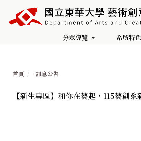
跳
到
主
要
分眾導覽
系所特
內
容
區
首頁
+訊息公告
【新生專區】和你在藝起，115藝創系