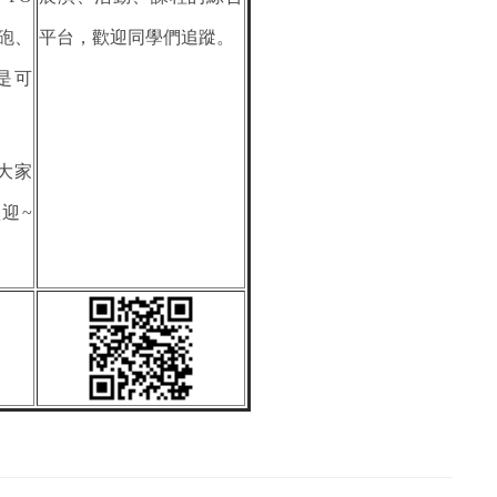
砲、
平台，歡迎同學們追蹤。
是可
大家
迎~