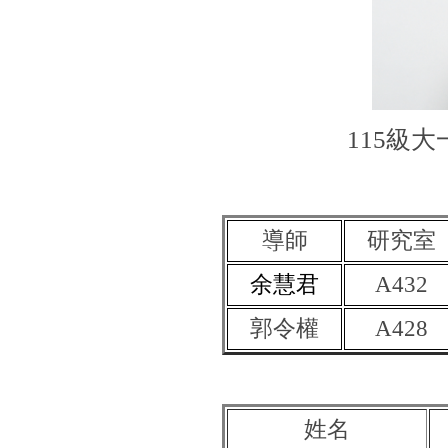
115級
導師
研究室
余慧君
A432
郭令權
A428
姓名