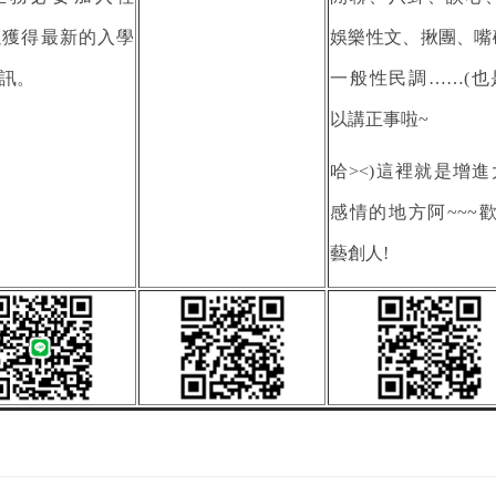
以獲得最新的入學
娛樂性文、揪團、嘴
訊。
一般性民調……(也
以講正事啦~
哈><)這裡就是增進
感情的地方阿~~~歡
藝創人!