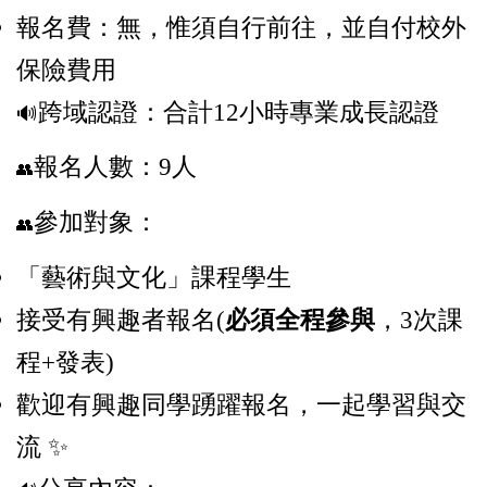
報名費：無，惟
須自行前往，並自付校外
保險費用
跨域認證：合計12小時
專業成長認證
🔊
報名人數：9人
👥
參加對象：
👥
「藝術與文化」課程學生
接受有興趣者報名
(
必須全程參與
，
3
次課
程
+
發表
)
歡迎有興趣同學踴躍報名，一起學習與交
流 ✨