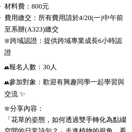
材料費：800元
費用繳交：所有費用請於4/20(一)中午前
至系辦(A323)繳交
跨域認證：提供跨域專業成長6小時認
🌸
證
報名人數：30人
👥
參加對象：歡迎有興趣同學一起學習與
👥
交流 ✨
分享內容：
🌸
「花草的姿態，如何透過雙手轉化為點綴
空間的日常詩句？」
走進植物的視角，看