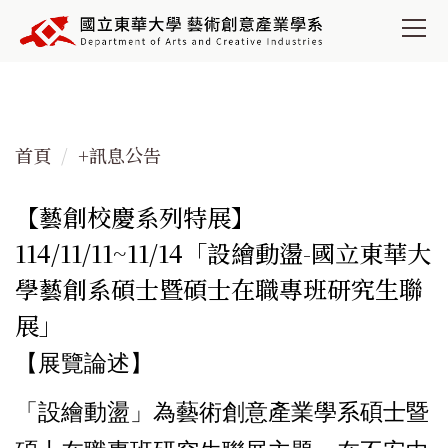
跳
到
主
要
內
容
首頁
+訊息公告
區
【藝創校慶系列特展】
114/11/11~11/14「設繪動盪-國立東華大
學藝創系碩士暨碩士在職專班研究生聯
展」
【展覽論述】
「設繪動盪」為藝術創意產業學系碩士暨