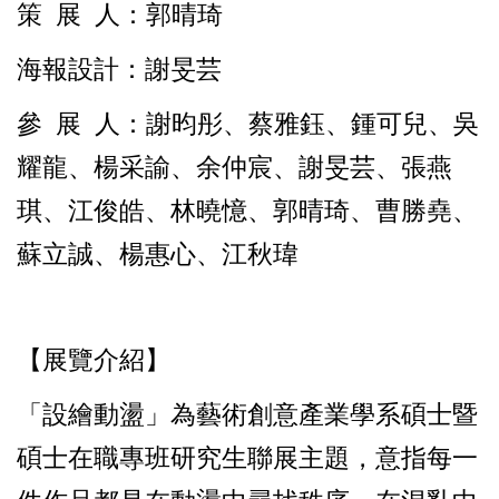
策 展 人：郭晴琦
海
報設計：謝旻芸
參 展 人：謝昀彤、蔡雅鈺、鍾可兒、吳
耀龍、楊采諭、余仲宸、謝旻芸、張燕
琪、江俊皓、林曉憶、郭晴琦、曹勝堯、
蘇立誠、楊惠心、江秋瑋
【展覽介紹】
「設繪動盪」為藝術創意產業學系碩士暨
碩士在職專班研究生聯展主題，意指每一