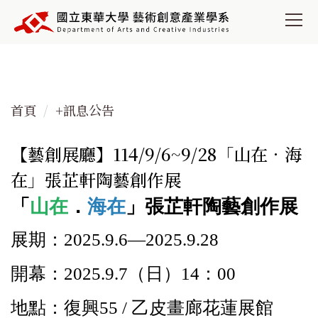
跳
到
主
要
內
容
首頁
+訊息公告
區
【藝創展廳】114/9/6~9/28「山在．海
在」張芷軒陶藝創作展
「
山在
．
海在
」張芷軒陶藝創作展
展期：2025.9.6—2025.9.28
開幕：2025.9.7（日）14：00
地點：復興55 / 乙皮畫廊花蓮展館