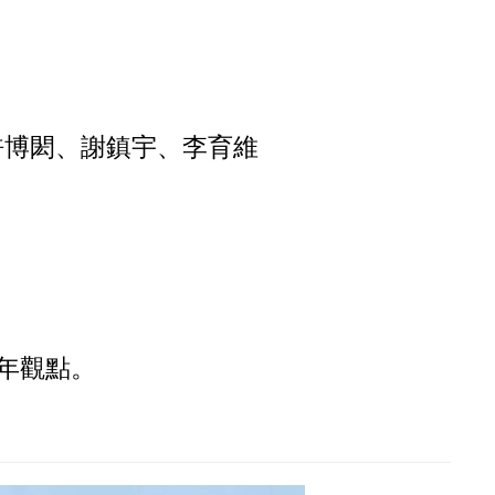
許博閎、謝鎮宇、李育維
年觀點。