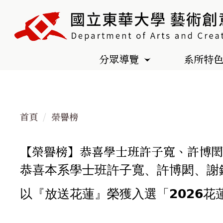
跳
到
主
要
分眾導覽
系所特
內
容
區
首頁
榮譽榜
【榮譽榜】恭喜學士班許子寬、許博閎、
恭喜本系學士班許子寬、許博閎、謝
以『放送花蓮』榮獲入選「𝟮𝟬𝟮