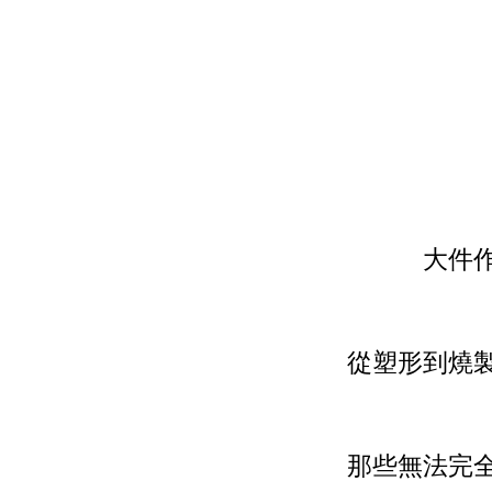
大件
從塑形到燒
那些無法完