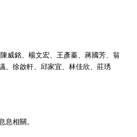
、陳威銘、楊文宏、王彥蓁、蔣國芳、翁
議、徐啟軒、邱家宜、林佳欣、莊琇
息息相關。