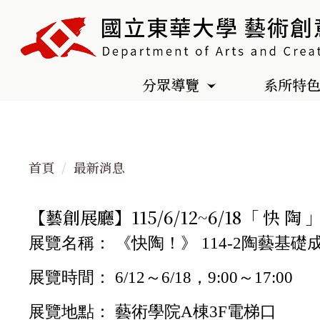
跳
到
主
要
分眾導覽
系所特
內
容
區
首頁
最新消息
【藝創展廳】115/6/12~6/18「 快 陶
展覽名稱： 《快陶！》 114-2陶藝基礎
展覽時間： 6/12～6/18，9:00～17:00
展覽地點： 藝術學院A棟3F電梯口