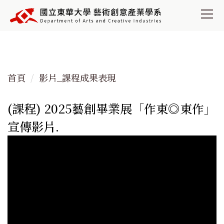
跳
到
主
要
內
容
首頁
影片_課程成果表現
區
(課程) 2025藝創畢業展「作東◎東作」
宣傳影片.